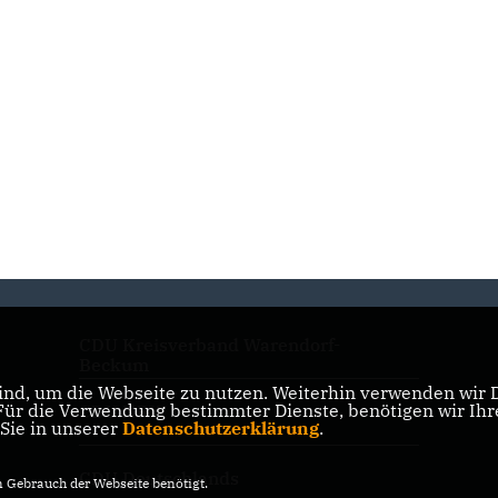
CDU Kreisverband Warendorf-
Beckum
nd, um die Webseite zu nutzen. Weiterhin verwenden wir Di
r die Verwendung bestimmter Dienste, benötigen wir Ihre 
CDU NRW
 Sie in unserer
Datenschutzerklärung
.
CDU Deutschlands
Gebrauch der Webseite benötigt.