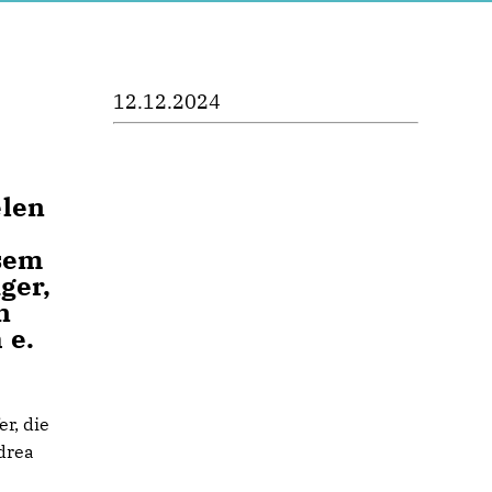
12.12.2024
elen
esem
ger,
n
 e.
r, die
ndrea