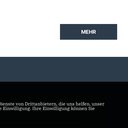
der Arbeitswelt in NRW
jungen Alter!
MEHR
enste von Drittanbietern, die uns helfen, unser
Einwilligung. Ihre Einwilligung können Sie