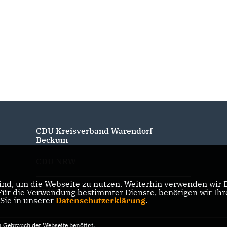
Bundes"
Normenkontrollrats
CDU Kreisverband Warendorf-
Beckum
CDU NRW
nd, um die Webseite zu nutzen. Weiterhin verwenden wir Di
CDU Deutschlands
r die Verwendung bestimmter Dienste, benötigen wir Ihre 
 Sie in unserer
Datenschutzerklärung
.
Gebrauch der Webseite benötigt.