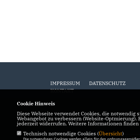
für die Zukunft aufstellen
Westfalen Lippe
IMPRESSUM
DATENSCHUTZ
KONTAKT
Cookie Hinweis
Diese Webseite verwendet Cookies, die notwendig si
Webangebot zu verbessern (Website-Optmierung). Fü
jederzeit widerrufen. Weitere Informationen finden
Technisch notwendige Cookies (
Übersicht
)
Die notwendigen Cookies werden allein für den ordnungsgemäßen 