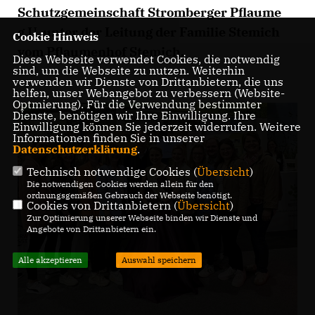
Schutzgemeinschaft Stromberger Pflaume
g.U. unter der Leitung der Familie Stemich
Cookie Hinweis
vom Pflaumenhof Stemich.
Diese Webseite verwendet Cookies, die notwendig
sind, um die Webseite zu nutzen. Weiterhin
verwenden wir Dienste von Drittanbietern, die uns
helfen, unser Webangebot zu verbessern (Website-
Optmierung). Für die Verwendung bestimmter
Dienste, benötigen wir Ihre Einwilligung. Ihre
Einwilligung können Sie jederzeit widerrufen. Weitere
Informationen finden Sie in unserer
Datenschutzerklärung
.
Technisch notwendige Cookies (
Übersicht
)
Die notwendigen Cookies werden allein für den
ordnungsgemäßen Gebrauch der Webseite benötigt.
Cookies von Drittanbietern (
Übersicht
)
Zur Optimierung unserer Webseite binden wir Dienste und
Angebote von Drittanbietern ein.
Alle akzeptieren
Auswahl speichern