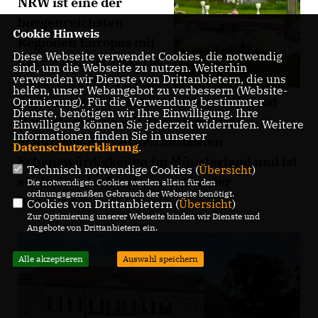
NRW ist eine der
burgenreichsten
Cookie Hinweis
Regionen Europas mit
Diese Webseite verwendet Cookies, die notwendig
über 2.000 Schlössern,
sind, um die Webseite zu nutzen. Weiterhin
verwenden wir Dienste von Drittanbietern, die uns
Wasserschlössern und
helfen, unser Webangebot zu verbessern (Website-
Herrensitzen. So gehört auch das Kleinod
Optmierung). Für die Verwendung bestimmter
Dienste, benötigen wir Ihre Einwilligung. Ihre
Haus Harkotten mit dem einmaligen
Einwilligung können Sie jederzeit widerrufen. Weitere
Informationen finden Sie in unserer
Schlossgelände zu den absoluten
Datenschutzerklärung
.
Sehenswürdigkeiten im Münsterland und ist
Technisch notwendige Cookies (
Übersicht
)
ein Kulturdenkmal von nationaler
Die notwendigen Cookies werden allein für den
ordnungsgemäßen Gebrauch der Webseite benötigt.
Bedeutung.
Cookies von Drittanbietern (
Übersicht
)
Zur Optimierung unserer Webseite binden wir Dienste und
Angebote von Drittanbietern ein.
Alle akzeptieren
Auswahl speichern