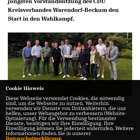
jüngsten Vorstandssitzung des CDU
Kreisverbandes Warendorf-Beckum den
Start in den Wahlkampf.
Cookie Hinweis
Diese Webseite verwendet Cookies, die notwendig
sind, um die Webseite zu nutzen. Weiterhin
Gut aufgestellt präsentiert sich der Kreisvorstand für die
verwenden wir Dienste von Drittanbietern, die uns
Kommunalwahl am 14. September
helfen, unser Webangebot zu verbessern (Website-
Optmierung). Für die Verwendung bestimmter
Dienste, benötigen wir Ihre Einwilligung. Ihre
Einwilligung können Sie jederzeit widerrufen. Weitere
CDU setzt auf Stabilität und Sicherheit
Informationen finden Sie in unserer
Datenschutzerklärung
.