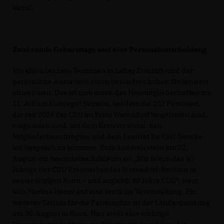
kann“.
Zwei runde Geburtstage und eine Personalentscheidung
Vor allem bei zwei Terminen in naher Zukunft wird der
persönliche Austausch einen besonders hohen Stellenwert
einnehmen: Das ist zum einen das Neumitgliedertreffen am
11. Juli am Kulturgut Samson, bei dem die 232 Personen,
die seit 2024 der CDU im Kreis Warendorf beigetreten sind,
eingeladen sind, mit dem Kreisvorstand, den
Mitgliederbeauftragten und dem Landrat Dr. Olaf Gericke
ins Gespräch zu kommen. Zum anderen steht am 22.
August ein besonderes Jubiläum an: „Wir feiern das 50-
Jährige des CDU Kreisverbandes Warendorf-Beckum in
seiner jetzigen Form – und zugleich 80 Jahre CDU“, freut
sich Markus Höner auf eine festliche Veranstaltung. Ein
weiterer Termin für die Parteispitze ist der Landesparteitag
am 30. August in Bonn. Hier steht eine wichtige