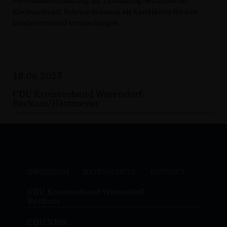
Personalentscheidung an: Einstimmig beschloss der
Kreisvorstand, Sabrina Salomon als Kandidatin für den
Landesvorstand vorzuschlagen.
18.06.2025
CDU Kreisverband Warendorf-
Beckum/Hartmeyer
IMPRESSUM
DATENSCHUTZ
KONTAKT
CDU Kreisverband Warendorf-
Beckum
CDU NRW