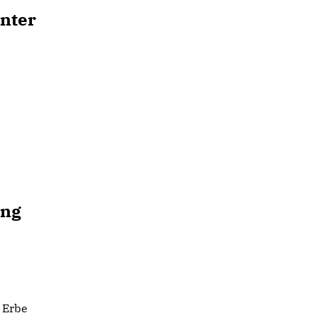
unter
ung
s Erbe