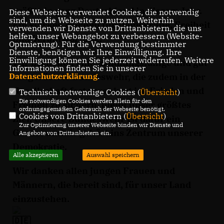
größte in ganz Deutschland in diesem Jahr.
Diese Webseite verwendet Cookies, die notwendig
sind, um die Webseite zu nutzen. Weiterhin
Ein starkes Zeichen für Demokratie, Freiheit
verwenden wir Dienste von Drittanbietern, die uns
helfen, unser Webangebot zu verbessern (Website-
und Verantwortung.
Optmierung). Für die Verwendung bestimmter
Dienste, benötigen wir Ihre Einwilligung. Ihre
Einwilligung können Sie jederzeit widerrufen. Weitere
Wir brauchen eine handlungsfähige und gut
Informationen finden Sie in unserer
Datenschutzerklärung
.
ausgerüstete Bundeswehr, die zudem in der
Gesellschaft fest verankert ist. Frieden und
Technisch notwendige Cookies (
Übersicht
)
Die notwendigen Cookies werden allein für den
Freiheit zu sichern, bleibt unser größtes
ordnungsgemäßen Gebrauch der Webseite benötigt.
Cookies von Drittanbietern (
Übersicht
)
Ziel. Unsere Bundeswehr ist dafür ein
Zur Optimierung unserer Webseite binden wir Dienste und
Garant und sie gehört ins Zentrum unserer
Angebote von Drittanbietern ein.
Demokratie.
Alle akzeptieren
Auswahl speichern
Wir danken allen jungen Frauen und
Männern, die bereit sind, für unser Land
einzustehen.