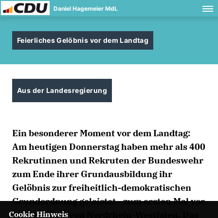
Daniel Hagemeier MdL
Feierliches Gelöbnis vor dem Landtag
Aus der Landesregierung
Ein besonderer Moment vor dem Landtag:
Am heutigen Donnerstag haben mehr als 400
Rekrutinnen und Rekruten der Bundeswehr
zum Ende ihrer Grundausbildung ihr
Gelöbnis zur freiheitlich-demokratischen
Grundordnung geleistet - zum ersten Mal vor
Cookie Hinweis
dem Landtag von Nordrhein-Westfalen. Das