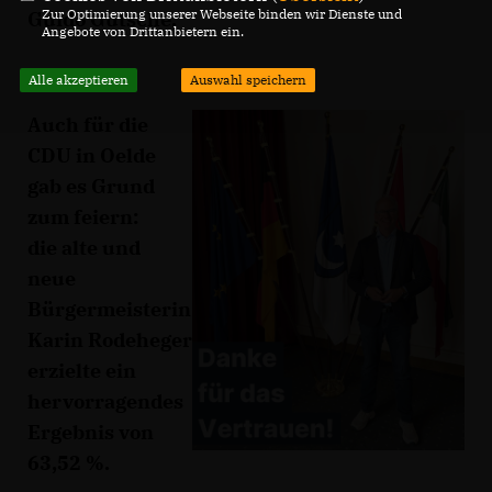
Zur Optimierung unserer Webseite binden wir Dienste und
Guido Gutsche.
Angebote von Drittanbietern ein.
Alle akzeptieren
Auswahl speichern
Auch für die
CDU in Oelde
gab es Grund
zum feiern:
die alte und
neue
Bürgermeisterin
Karin Rodeheger
erzielte ein
hervorragendes
Ergebnis von
63,52 %.