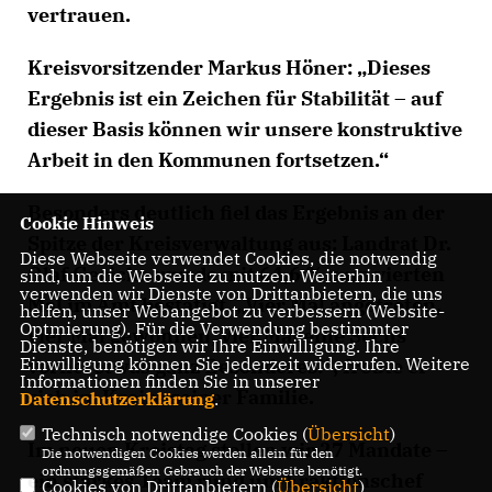
vertrauen.
Kreisvorsitzender Markus Höner: „Dieses
Ergebnis ist ein Zeichen für Stabilität – auf
dieser Basis können wir unsere konstruktive
Arbeit in den Kommunen fortsetzen.“
Besonders deutlich fiel das Ergebnis an der
Cookie Hinweis
Spitze der Kreisverwaltung aus: Landrat Dr.
Diese Webseite verwendet Cookies, die notwendig
Olaf Gericke wurde mit 64,6 % zum vierten
sind, um die Webseite zu nutzen. Weiterhin
verwenden wir Dienste von Drittanbietern, die uns
Mal im Amt bestätigt. „Vier Mal angetreten,
helfen, unser Webangebot zu verbessern (Website-
Optmierung). Für die Verwendung bestimmter
vier Mal gewonnen, vier Mal eine Sechs
Dienste, benötigen wir Ihre Einwilligung. Ihre
Einwilligung können Sie jederzeit widerrufen. Weitere
vorne: etwas ganz Besonderes!“, freute er
Informationen finden Sie in unserer
sich im Kreise seiner Familie.
Datenschutzerklärung
.
Technisch notwendige Cookies (
Übersicht
)
Im neuen Kreistag stellen wir 27 Mandate –
Die notwendigen Cookies werden allein für den
ordnungsgemäßen Gebrauch der Webseite benötigt.
ein starkes Team rund um Fraktionschef
Cookies von Drittanbietern (
Übersicht
)