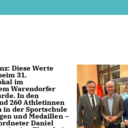
anz: Diese Werte
beim 31.
okal im
dem Warendorfer
urde. In den
d 260 Athletinnen
 in der Sportschule
gen und Medaillen –
eordneter Daniel