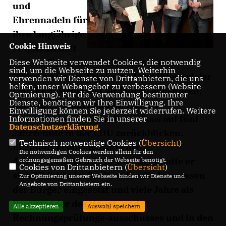
und
Ehrennadeln für
ihre langjährige
Cookie Hinweis
Mitgliedschaft
und die Treue zur Christdemokratie.
Diese Webseite verwendet Cookies, die notwendig
sind, um die Webseite zu nutzen. Weiterhin
Während Gerda Trink und Josef Wiegard der
verwenden wir Dienste von Drittanbietern, die uns
helfen, unser Webangebot zu verbessern (Website-
CDU Ennigerloh seit 40 Jahren angehören,
Optmierung). Für die Verwendung bestimmter
Dienste, benötigen wir Ihre Einwilligung. Ihre
können Stephan Lehnen, Werner
Einwilligung können Sie jederzeit widerrufen. Weitere
Buschkühle und Hans Peter Roos auf fünf
Informationen finden Sie in unserer
Datenschutzerklärung
.
Jahrzehnte in der CDU zurückblicken.
Technisch notwendige Cookies (
Übersicht
)
Ebenfalls geehrt wurde Theo
Die notwendigen Cookies werden allein für den
Altena. Zwischen 1997 und 2014 hatte er
ordnungsgemäßen Gebrauch der Webseite benötigt.
Cookies von Drittanbietern (
Übersicht
)
sich 17 Jahre im Stadtrat für die Interessen
Zur Optimierung unserer Webseite binden wir Dienste und
Angebote von Drittanbietern ein.
der Bürger eingesetzt und viele Jahre als
Vorsitzender des Haupt- und
Alle akzeptieren
Auswahl speichern
Rechnungsprüfungs-ausschusses und in den