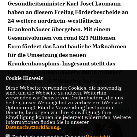
Gesundheitsminister Karl-Josef Laumann
haben an diesem Freitag Förderbescheide an
24 weitere nordrhein-westfälische
Krankenhäuser übergeben. Mit einem
Gesamtvolumen von rund 823 Millionen
Euro fördert das Land bauliche Maßnahmen
für die Umsetzung des neuen
Krankenhausplans. Insgesamt stellt das
Land den Krankenhäusern dafür in dieser
Cookie Hinweis
Wahlperiode 2,5 Milliarden Euro zur
Diese Webseite verwendet Cookies, die notwendig
Verfügung.
sind, um die Webseite zu nutzen. Weiterhin
verwenden wir Dienste von Drittanbietern, die uns
helfen, unser Webangebot zu verbessern (Website-
Optmierung). Für die Verwendung bestimmter
Dienste, benötigen wir Ihre Einwilligung. Ihre
Einwilligung können Sie jederzeit widerrufen. Weitere
Informationen finden Sie in unserer
Datenschutzerklärung
.
Technisch notwendige Cookies (
Übersicht
)