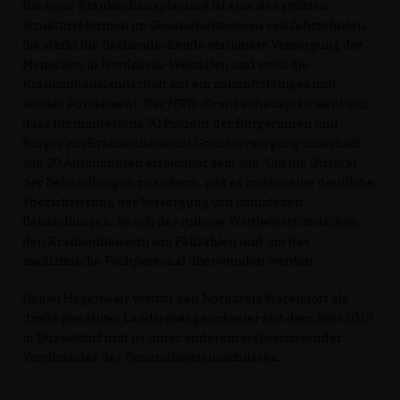
Die neue Krankenhausplanung ist eine der größten
Strukturreformen im Gesundheitswesen seit Jahrzehnten.
Sie stärkt die flächendeckende stationäre Versorgung der
Menschen in Nordrhein-Westfalen und stellt die
Krankenhauslandschaft auf ein zukunftsfähiges und
solides Fundament. Der NRW-Krankenhausplan sieht vor,
dass für mindestens 90 Prozent der Bürgerinnen und
Bürger ein Krankenhaus mit Grundversorgung innerhalb
von 20 Autominuten erreichbar sein soll. Um die Qualität
der Behandlungen zu sichern, gibt es zudem eine deutliche
Spezialisierung der Versorgung von komplexen
Behandlungen. So soll der ruinöse Wettbewerb zwischen
den Krankenhäusern um Fallzahlen und um das
medizinische Fachpersonal überwunden werden.
Daniel Hagemeier vertritt den Nordkreis Warendorf als
direkt gewählter Landtagsabgeordneter seit dem Jahr 2017
in Düsseldorf und ist unter anderem stellvertretender
Vorsitzender des Gesundheitsausschusses.