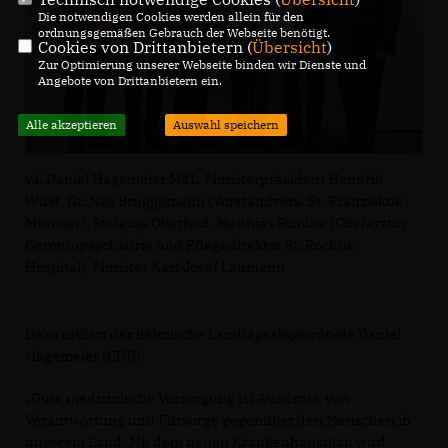
Die notwendigen Cookies werden allein für den
ordnungsgemäßen Gebrauch der Webseite benötigt.
Cookies von Drittanbietern (
Übersicht
)
Zur Optimierung unserer Webseite binden wir Dienste und
Angebote von Drittanbietern ein.
Alle akzeptieren
Auswahl speichern
v.l. Daniel Hagemeier MdL, Ministerpräsident Hendrik
Wüst, Dr. Nils Brüggemann (Vorstandvors. St. Franziskus
Münster), Stefanie Oberfeld, Matthias Schulte (Chefärztin
Gerontopsychiatrie und Pflegedirektor St. Rochus-
Hospital), Minister Karl-Josef Laumann
Dazu erklärt der heimische Landtagsabgeordnete Daniel
Hagemeier (CDU):
Gute medizinische Versorgung ist Ausdruck von
Verantwortung und Fürsorge gegenüber den Menschen in
unserem Land. Mit dem neuen Krankenhausplan wird