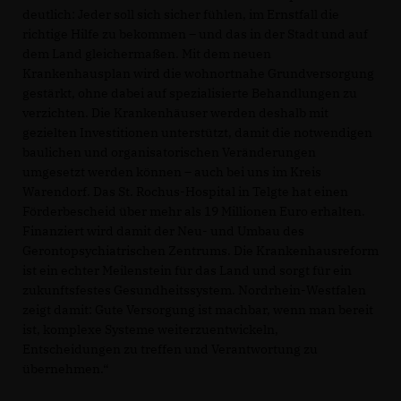
deutlich: Jeder soll sich sicher fühlen, im Ernstfall die
richtige Hilfe zu bekommen – und das in der Stadt und auf
dem Land gleichermaßen. Mit dem neuen
Krankenhausplan wird die wohnortnahe Grundversorgung
gestärkt, ohne dabei auf spezialisierte Behandlungen zu
verzichten. Die Krankenhäuser werden deshalb mit
gezielten Investitionen unterstützt, damit die notwendigen
baulichen und organisatorischen Veränderungen
umgesetzt werden können – auch bei uns im Kreis
Warendorf. Das St. Rochus-Hospital in Telgte hat einen
Förderbescheid über mehr als 19 Millionen Euro erhalten.
Finanziert wird damit der Neu- und Umbau des
Gerontopsychiatrischen Zentrums. Die Krankenhausreform
ist ein echter Meilenstein für das Land und sorgt für ein
zukunftsfestes Gesundheitssystem. Nordrhein-Westfalen
zeigt damit: Gute Versorgung ist machbar, wenn man bereit
ist, komplexe Systeme weiterzuentwickeln,
Entscheidungen zu treffen und Verantwortung zu
übernehmen.“