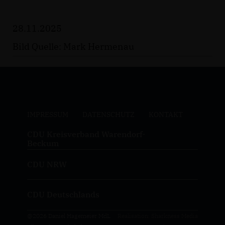
28.11.2025
Bild Quelle: Mark Hermenau
IMPRESSUM
DATENSCHUTZ
KONTAKT
CDU Kreisverband Warendorf-
Beckum
CDU NRW
CDU Deutschlands
@2026 Daniel Hagemeier MdL
Realisation: Sharkness Media