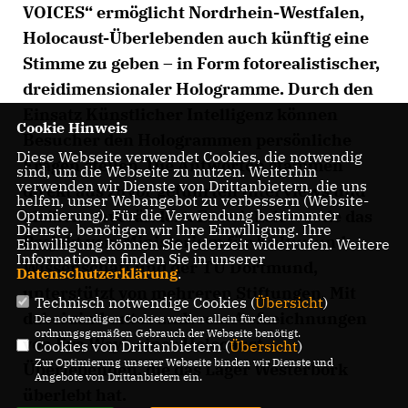
VOICES“ ermöglicht Nordrhein-Westfalen,
Holocaust-Überlebenden auch künftig eine
Stimme zu geben – in Form fotorealistischer,
dreidimensionaler Hologramme. Durch den
Einsatz Künstlicher Intelligenz können
Cookie Hinweis
Besucher den Hologrammen persönliche
Diese Webseite verwendet Cookies, die notwendig
Fragen stellen. Die Antworten stammen
sind, um die Webseite zu nutzen. Weiterhin
verwenden wir Dienste von Drittanbietern, die uns
direkt aus zuvor geführten Interviews und
helfen, unser Webangebot zu verbessern (Website-
Optmierung). Für die Verwendung bestimmter
bleiben unverändert. Entwickelt wurde das
Dienste, benötigen wir Ihre Einwilligung. Ihre
Projekt vom Ministerium für Kultur und
Einwilligung können Sie jederzeit widerrufen. Weitere
Informationen finden Sie in unserer
Wissenschaft und der TU Dortmund,
Datenschutzerklärung
.
unterstützt von mehreren Stiftungen. Mit
Technisch notwendige Cookies (
Übersicht
)
dabei sind unter anderem Aufzeichnungen
Die notwendigen Cookies werden allein für den
ordnungsgemäßen Gebrauch der Webseite benötigt.
von Eva Weyl, einer Holocaust-
Cookies von Drittanbietern (
Übersicht
)
Zur Optimierung unserer Webseite binden wir Dienste und
Überlebenden, die das Lager Westerbork
Angebote von Drittanbietern ein.
überlebt hat.