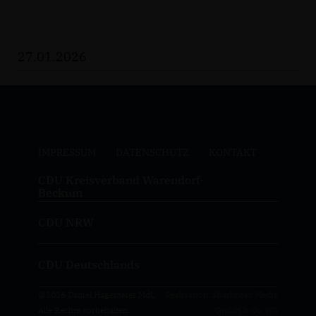
27.01.2026
IMPRESSUM
DATENSCHUTZ
KONTAKT
CDU Kreisverband Warendorf-
Beckum
CDU NRW
CDU Deutschlands
@2026 Daniel Hagemeier MdL
Realisation: Sharkness Media
Alle Rechte vorbehalten.
GmbH & Co. KG