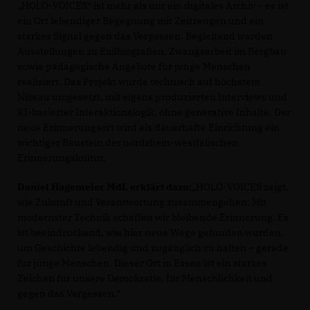
HOLO-VOICES“ ist mehr als nur ein digitales Archiv – es ist
ein Ort lebendiger Begegnung mit Zeitzeugen und ein
starkes Signal gegen das Vergessen. Begleitend werden
Ausstellungen zu Exilbiografien, Zwangsarbeit im Bergbau
sowie pädagogische Angebote für junge Menschen
realisiert. Das Projekt wurde technisch auf höchstem
Niveau umgesetzt, mit eigens produzierten Interviews und
KI-basierter Interaktionslogik, ohne generative Inhalte. Der
neue Erinnerungsort wird als dauerhafte Einrichtung ein
wichtiger Baustein der nordrhein-westfälischen
Erinnerungskultur.
Daniel Hagemeier MdL erklärt dazu:
HOLO-VOICES zeigt,
wie Zukunft und Verantwortung zusammengehen: Mit
modernster Technik schaffen wir bleibende Erinnerung. Es
ist beeindruckend, wie hier neue Wege gefunden wurden,
um Geschichte lebendig und zugänglich zu halten – gerade
für junge Menschen. Dieser Ort in Essen ist ein starkes
Zeichen für unsere Demokratie, für Menschlichkeit und
gegen das Vergessen.“