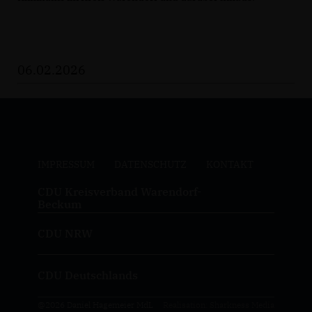
06.02.2026
IMPRESSUM
DATENSCHUTZ
KONTAKT
CDU Kreisverband Warendorf-
Beckum
CDU NRW
CDU Deutschlands
@2026 Daniel Hagemeier MdL
Realisation: Sharkness Media