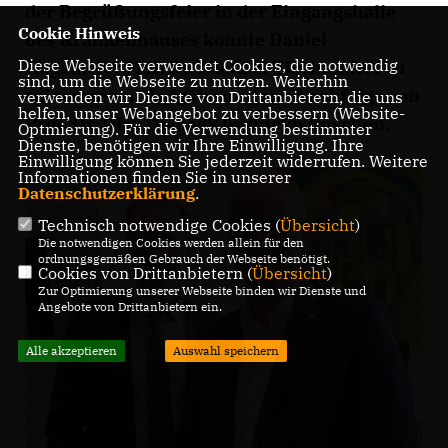
der Begrüßungsfeier in der Eingangshalle
Cookie Hinweis
des Krankenhauses konnte Daniel
Diese Webseite verwendet Cookies, die notwendig
Hagemeier MdL Dr. Michael Tischendorf zu
sind, um die Webseite zu nutzen. Weiterhin
seiner neuen Aufgabe und zur Nachfolge von
verwenden wir Dienste von Drittanbietern, die uns
helfen, unser Webangebot zu verbessern (Website-
Prof. Dr. Dirk Domagk beglückwünschen.
Optmierung). Für die Verwendung bestimmter
Dienste, benötigen wir Ihre Einwilligung. Ihre
Einwilligung können Sie jederzeit widerrufen. Weitere
Informationen finden Sie in unserer
Datenschutzerklärung
.
Technisch notwendige Cookies (
Übersicht
)
Die notwendigen Cookies werden allein für den
ordnungsgemäßen Gebrauch der Webseite benötigt.
Cookies von Drittanbietern (
Übersicht
)
Zur Optimierung unserer Webseite binden wir Dienste und
Angebote von Drittanbietern ein.
Alle akzeptieren
Auswahl speichern