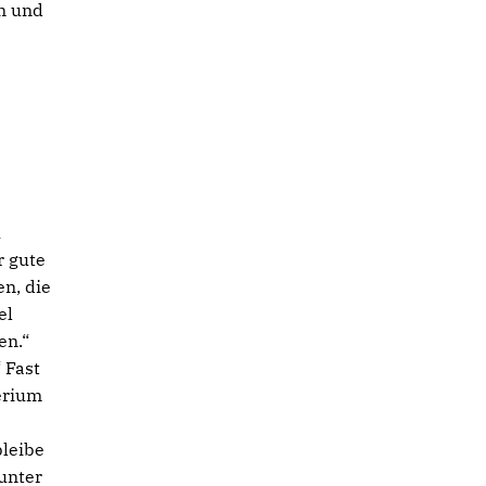
n und
u
r gute
en, die
el
en.“
 Fast
erium
bleibe
unter