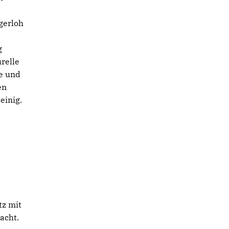
gerloh
g
relle
e und
en
einig.
tz mit
acht.