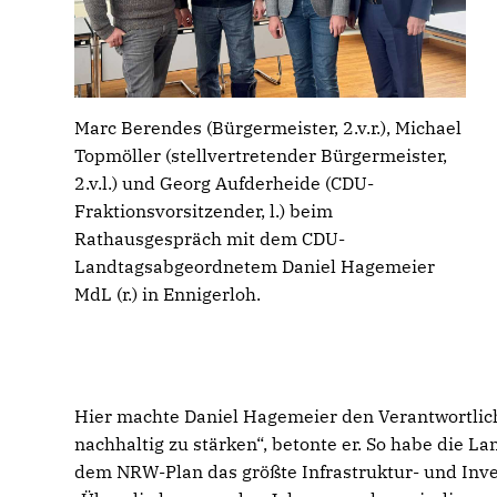
Marc Berendes (Bürgermeister, 2.v.r.), Michael
Topmöller (stellvertretender Bürgermeister,
2.v.l.) und Georg Aufderheide (CDU-
Fraktionsvorsitzender, l.) beim
Rathausgespräch mit dem CDU-
Landtagsabgeordnetem Daniel Hagemeier
MdL (r.) in Ennigerloh.
Hier machte Daniel Hagemeier den Verantwortlich
nachhaltig zu stärken“, betonte er. So habe die 
dem NRW-Plan das größte Infrastruktur- und Inv