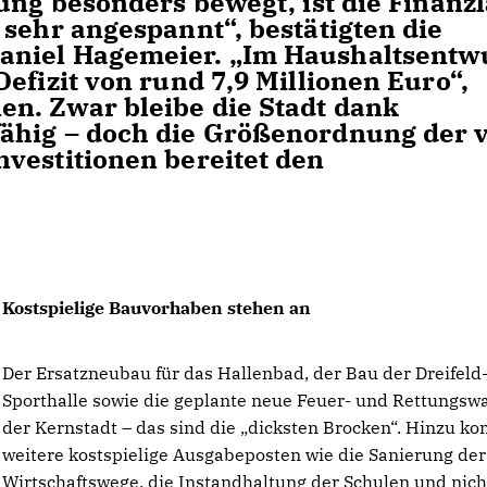
ung besonders bewegt, ist die Finanzl
sehr angespannt“, bestätigten die
aniel Hagemeier. „Im Haushaltsentw
efizit von rund 7,9 Millionen Euro“,
n. Zwar bleibe die Stadt dank
ähig – doch die Größenordnung der 
vestitionen bereitet den
Kostspielige Bauvorhaben stehen an
Der Ersatzneubau für das Hallenbad, der Bau der Dreifeld
Sporthalle sowie die geplante neue Feuer- und Rettungsw
der Kernstadt – das sind die „dicksten Brocken“. Hinzu 
weitere kostspielige Ausgabeposten wie die Sanierung der
Wirtschaftswege, die Instandhaltung der Schulen und nich