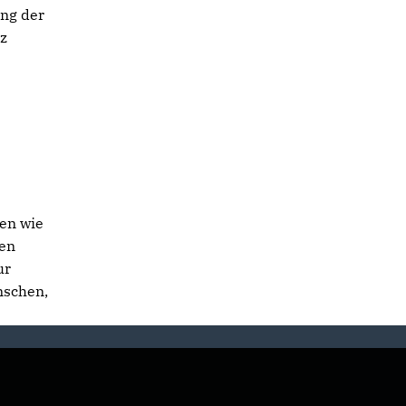
ung der
nz
en wie
ien
ur
nschen,
“