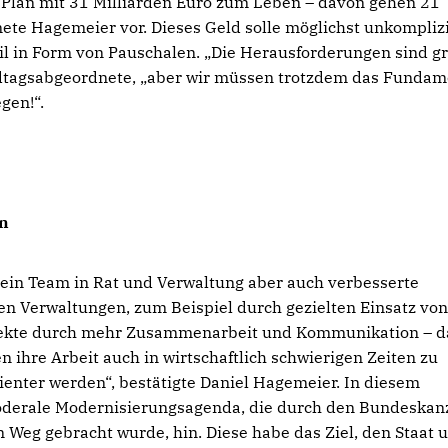
Plan mit 31 Milliarden Euro zum Leben – davon gehen 21
ete Hagemeier vor. Dieses Geld solle möglichst unkompliz
il in Form von Pauschalen. „Die Herausforderungen sind g
ndtagsabgeordnete, „aber wir müssen trotzdem das Fundam
gen!“.
n
ein Team in Rat und Verwaltung aber auch verbesserte
n Verwaltungen, zum Beispiel durch gezielten Einsatz vo
eeffekte durch mehr Zusammenarbeit und Kommunikation – d
ihre Arbeit auch in wirtschaftlich schwierigen Zeiten zu
zienter werden“, bestätigte Daniel Hagemeier. In diesem
derale Modernisierungsagenda, die durch den Bundeskan
Weg gebracht wurde, hin. Diese habe das Ziel, den Staat 