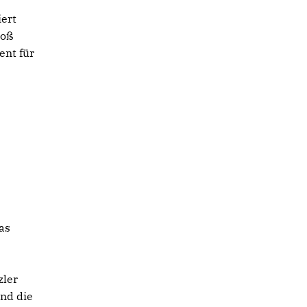
iert
roß
ent für
n
as
zler
und die