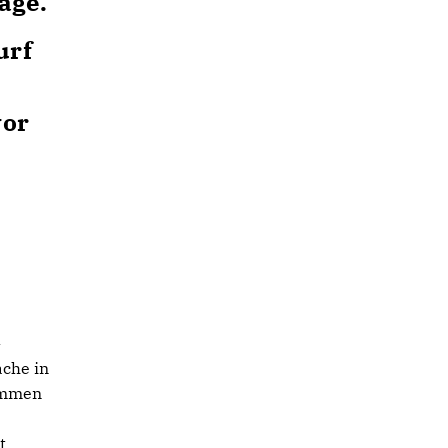
age.
urf
vor
-
ache in
kommen
t