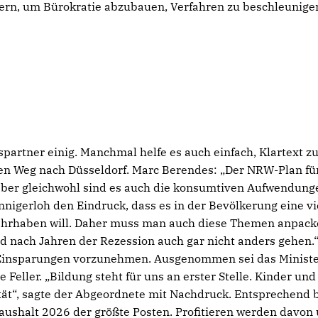
ern, um Bürokratie abzubauen, Verfahren zu beschleunige
spartner einig. Manchmal helfe es auch einfach, Klartext z
en Weg nach Düsseldorf. Marc Berendes: „Der NRW-Plan fü
t, aber gleichwohl sind es auch die konsumtiven Aufwendung
nnigerloh den Eindruck, dass es in der Bevölkerung eine vi
 wahrhaben will. Daher muss man auch diese Themen anpack
 nach Jahren der Rezession auch gar nicht anders gehen.“
de Einsparungen vorzunehmen. Ausgenommen sei das Minist
 Feller. „Bildung
steht für uns an erster Stelle. Kinder und
ität“, sagte der Abgeordnete mit Nachdruck. Entsprechend 
aushalt 2026 der größte Posten. Profitieren werden davon 