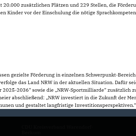
 20.000 zusätzlichen Plätzen und 229 Stellen, die Förder
nen Kinder vor der Einschulung die nötige Sprachkompete
ssen gezielte Förderung in einzelnen Schwerpunkt-Bereich
erfolge das Land NRW in der aktuellen Situation. Dafür se
ur 2025-2036“ sowie die „NRW-Sportmilliarde“ zusätzlich z
ier abschließend: „NRW investiert in die Zukunft der Me
munen und gestaltet langfristige Investitionsperspektiven.
CDU Kreisverband Warendorf-
Beckum