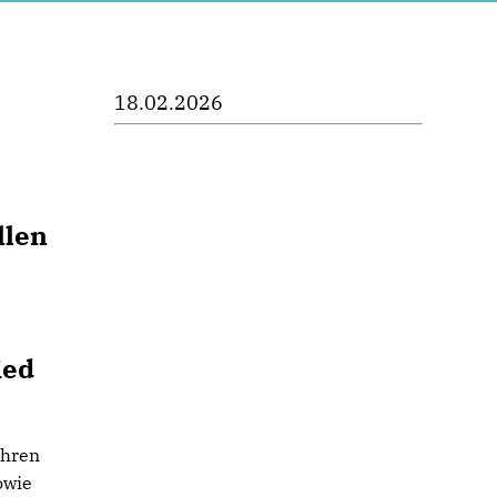
18.02.2026
llen
ied
ihren
owie