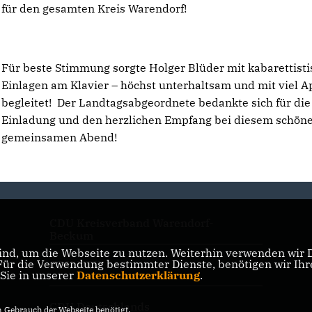
für den gesamten Kreis Warendorf!
Für beste Stimmung sorgte Holger Blüder mit kabarettist
Einlagen am Klavier – höchst unterhaltsam und mit viel A
begleitet! Der Landtagsabgeordnete bedankte sich für die
Einladung und den herzlichen Empfang bei diesem schön
gemeinsamen Abend!
CDU Kreisverband Warendorf-
Beckum
nd, um die Webseite zu nutzen. Weiterhin verwenden wir Di
r die Verwendung bestimmter Dienste, benötigen wir Ihre 
CDU NRW
 Sie in unserer
Datenschutzerklärung
.
CDU Deutschlands
Gebrauch der Webseite benötigt.