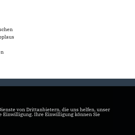
ischen
pplaus
en
enste von Drittanbietern, die uns helfen, unser
Einwilligung. Ihre Einwilligung können Sie