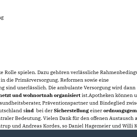
ng
rke Rolle spielen. Dazu gehören verlässliche Rahmenbedin
 in die Primärversorgung. Reformen sowie eine
g sind unerlässlich. Die ambulante Versorgung wird dann
rnetzt und wohnortnah organisiert
ist.Apotheken können 
Gesundheitsberater, Präventionspartner und Bindeglied zwi
utschland s
ind
bei der
Sicherstellung
einer
ordnungsge
traler Bedeutung. Vielen Dank für den offenen Austausch 
trup und Andreas Kordes, so Daniel Hagemeier und Willi 