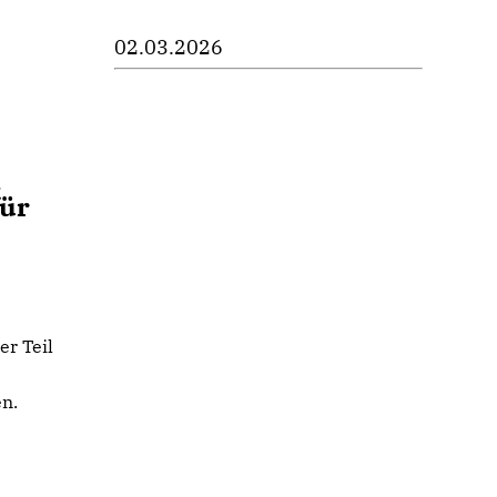
02.03.2026
n
für
er Teil
en.