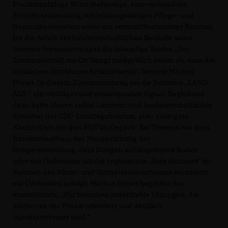
Funktionsfähige Wirtschaftswege, eine verlässliche
Schulbusanbindung, ein leistungsfähiges Pflege- und
Gesundheitssystem sowie ein vernunftbestimmter Rahmen
für die Arbeit der landwirtschaftlichen Betriebe seien
zentrale Voraussetzungen für lebendige Dörfer. „Der
Zusammenhalt vor Ort hängt maßgeblich davon ab, dass die
ländlichen Strukturen funktionieren“, betonte Markus
Höner. In diesem Zusammenhang sei die Initiative „LAND
AUF.“ ein wichtiges und ermutigendes Signal. Begleitend
dazu hatte Höner, selbst Landwirt und landwirtschaftlicher
Sprecher der CDU-Landtagsfraktion, aber auch gute
Nachrichten für den WLV im Gepäck: Bei Themen wie dem
Bürokratieabbau, der Neugestaltung der
Düngeverordnung, dem Düngen auf angefroren Boden
oder der Diskussion um die sogenannte „Rote Brunnen“ im
Rahmen des Nitrat- und Grundwasserschutzes sei zuletzt
ein Umdenken erfolgt. Markus Höner begrüßte das
ausdrücklich: „Wir brauchen praktikable Lösungen, die
stärker an der Praxis orientiert und deutlich
bürokratieärmer sind.“