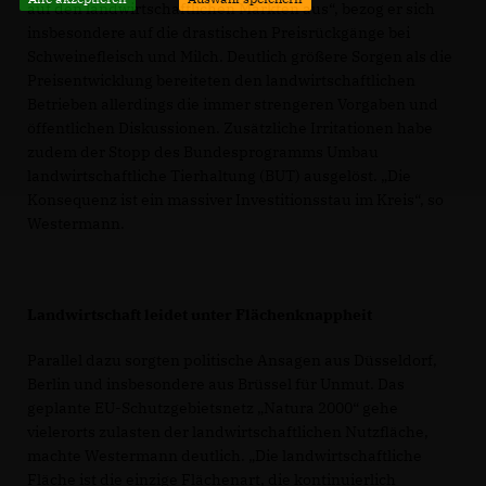
auf den landwirtschaftlichen Märkten aus“, bezog er sich
insbesondere auf die drastischen Preisrückgänge bei
Schweinefleisch und Milch. Deutlich größere Sorgen als die
Preisentwicklung bereiteten den landwirtschaftlichen
Betrieben allerdings die immer strengeren Vorgaben und
öffentlichen Diskussionen. Zusätzliche Irritationen habe
zudem der Stopp des Bundesprogramms Umbau
landwirtschaftliche Tierhaltung (BUT) ausgelöst. „Die
Konsequenz ist ein massiver Investitionsstau im Kreis“, so
Westermann.
Landwirtschaft leidet unter Flächenknappheit
Parallel dazu sorgten politische Ansagen aus Düsseldorf,
Berlin und insbesondere aus Brüssel für Unmut. Das
geplante EU-Schutzgebietsnetz „Natura 2000“ gehe
vielerorts zulasten der landwirtschaftlichen Nutzfläche,
machte Westermann deutlich. „Die landwirtschaftliche
Fläche ist die einzige Flächenart, die kontinuierlich