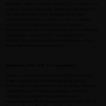
abnimmt – während Bauland-, Verkehrs- und Waldflächen
wachsen“, gab er zu bedenken. Vertrauen werde aus Sicht
des Verbandes auch durch Überlegungen zu einer
verordneten Unterschutzstellung von Streuobstwiesen
verspielt. „Im Rahmen einer Erhebung haben wir
festgestellt, dass der Bestand deutlich höher ist als bislang
angenommen“, erläuterte WLV-Geschäftsführer Dr.
Matthias Quas. Ein pauschaler Zwangsschutz sei daher
weder zielführend noch sachgerecht.
Kampagne „LAND AUF.“ als Gegenentwurf
Vor diesem Hintergrund stellten die WLV-Vertreter die
Frage, warum politische Steuerung häufig „mit der
Brechstange“ erfolge. Bewusst habe der Verband deshalb
dem Dreiklang „Verordnungen erlassen – Strafzettel
ausfüllen – Akten füllen“ ein anderes Konzept
entgegengesetzt. Mit der Kampagne „LAND AUF.“ wolle die