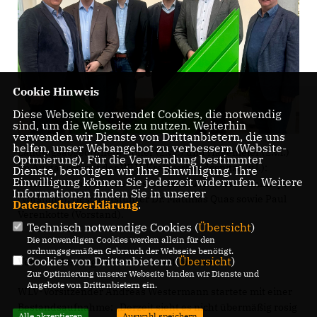
Cookie Hinweis
Diese Webseite verwendet Cookies, die notwendig
sind, um die Webseite zu nutzen. Weiterhin
verwenden wir Dienste von Drittanbietern, die uns
helfen, unser Webangebot zu verbessern (Website-
Landtagsabgeordnete Höner (2.v.r.) und Hagemeier (2.v.l.)
Optmierung). Für die Verwendung bestimmter
im Austausch mit der WLV-Kreisverbandsspitze (v.l.):
Dienste, benötigen wir Ihre Einwilligung. Ihre
Einwilligung können Sie jederzeit widerrufen. Weitere
Vorsitzendem Andreas Westermann, Johannes Bühlmeyer
Informationen finden Sie in unserer
(Vorstand), Geschäftsführer Dr. Matthias Quas sowie Paul
Datenschutzerklärung
.
Verenkotte (Vorstand).
Technisch notwendige Cookies (
Übersicht
)
Die notwendigen Cookies werden allein für den
ordnungsgemäßen Gebrauch der Webseite benötigt.
Cookies von Drittanbietern (
Übersicht
)
Verunsicherung führt zu Investitionsstau
Zur Optimierung unserer Webseite binden wir Dienste und
Angebote von Drittanbietern ein.
WLV-Vorsitzender Andreas Westermann startete mit einer
Bestandsaufnahme: „Derzeit sieht es nicht übermäßig rosig
Alle akzeptieren
Auswahl speichern