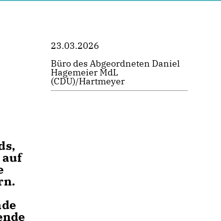
23.03.2026
Büro des Abgeordneten Daniel
Hagemeier MdL
(CDU)/Hartmeyer
ds,
 auf
e
rn.
r
nde
tende