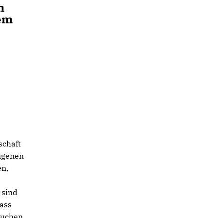
m
em
schaft
ngenen
en,
 sind
Dass
auchen,