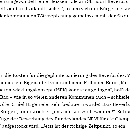
en umgewandelt, eine Heizzentrale am Standort Beverbad 
effizient und zukunftssicher“, freuen sich der Bürgermeist
e der kommunalen Wärmeplanung gemeinsam mit der Stadt 
 die Kosten für die geplante Sanierung des Beverbades. 
emeinde ein Eigenanteil von rund neun Millionen Euro. „Mit
dtentwicklungskonzept (ISEK) könnte es gelingen“, hofft d
Bad – wie in so vielen anderen Kommunen auch – schließe
, die Daniel Hagemeier sehr bedauern würde: „Das Beverba
 Bürger“, unterstrich er, „das müssen wir bewahren!“. Er br
im Zuge der Bewerbung des Bundeslandes NRW für die Olym
aufgestockt wird. „Jetzt ist der richtige Zeitpunkt, so ein