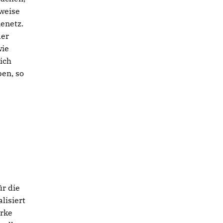
 weise
enetz.
der
wie
sich
ben, so
ür die
lisiert
erke