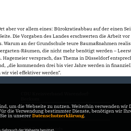
rt aber vor allem eines: Bürokratieabbau auf der einen Sei
Seite. Die Vorgaben des Landes erschwerten die Arbeit vor 
gs. Warum an der Grundschule teure Baumaßnahmen realis
ndergarten-Räumen, die nicht mehr benötigt werden – Leer
on. Hagemeier versprach, das Thema in Düsseldorf entspre
ßend, „die kommenden drei bis vier Jahre werden in finanziel
ir viel effektiver werden“.
CDU Kreisverband Warendorf-
Beckum
nd, um die Webseite zu nutzen. Weiterhin verwenden wir Di
r die Verwendung bestimmter Dienste, benötigen wir Ihre 
CDU NRW
 Sie in unserer
Datenschutzerklärung
.
CDU Deutschlands
Gebrauch der Webseite benötigt.