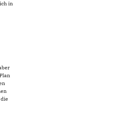
ich in
 aber
-Plan
den
nen
 die