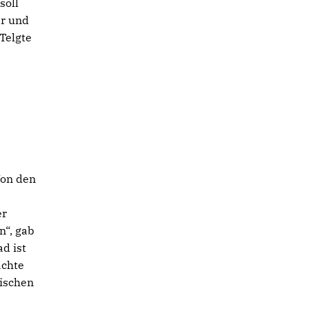
soll
er und
Telgte
Von den
er
n“, gab
d ist
achte
pischen