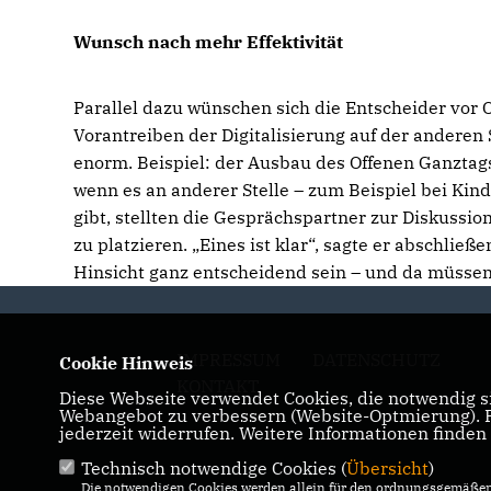
Wunsch nach mehr Effektivität
Parallel dazu wünschen sich die Entscheider vor O
Vorantreiben der Digitalisierung auf der anderen 
enorm. Beispiel: der Ausbau des Offenen Ganzta
wenn es an anderer Stelle – zum Beispiel bei Ki
gibt, stellten die Gesprächspartner zur Diskussi
zu platzieren. „Eines ist klar“, sagte er abschlie
Hinsicht ganz entscheidend sein – und da müssen w
IMPRESSUM
DATENSCHUTZ
Cookie Hinweis
KONTAKT
Diese Webseite verwendet Cookies, die notwendig si
Webangebot zu verbessern (Website-Optmierung). Fü
jederzeit widerrufen. Weitere Informationen finden
Technisch notwendige Cookies (
Übersicht
)
Die notwendigen Cookies werden allein für den ordnungsgemäßen 