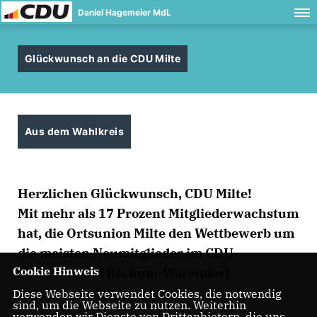
Daniel Hagemeier MdL
Glückwunsch an die CDU Milte
Aus dem Wahlkreis
Herzlichen Glückwunsch, CDU Milte!
Mit mehr als 17 Prozent Mitgliederwachstum
hat, die Ortsunion Milte den Wettbewerb um
die meisten Neumitglieder im CDU-
Cookie Hinweis
Kreisverband Beckum-Warendorf
überzeugend gewonnen.
Diese Webseite verwendet Cookies, die notwendig
sind, um die Webseite zu nutzen. Weiterhin
verwenden wir Dienste von Drittanbietern, die uns