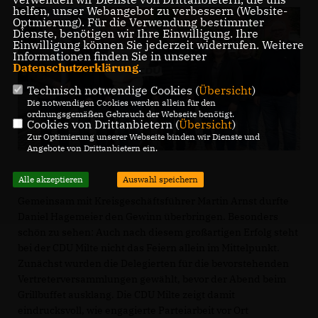
helfen, unser Webangebot zu verbessern (Website-
Optmierung). Für die Verwendung bestimmter
Dienste, benötigen wir Ihre Einwilligung. Ihre
Einwilligung können Sie jederzeit widerrufen. Weitere
Informationen finden Sie in unserer
Datenschutzerklärung
.
Technisch notwendige Cookies (
Übersicht
)
Die notwendigen Cookies werden allein für den
ordnungsgemäßen Gebrauch der Webseite benötigt.
Cookies von Drittanbietern (
Übersicht
)
Zur Optimierung unserer Webseite binden wir Dienste und
Angebote von Drittanbietern ein.
Alle akzeptieren
Auswahl speichern
Gemeinsam mit Kreisgeschäftsführer Martin Arnst durfte
Daniel Hagemeier den Gewinn überbringen. Besonders
schön zu sehen: Auch nach diesem großartigen Erfolg steht
bei der CDU Milte nicht das Feiern allein im Mittelpunkt.
Zunächst wurden die Delegierten für die bevorstehenden
Vertreterversammlungen gewählt, bevor der Abend beim
Grillbuffet ausklang. Die CDU Milte zeigt damit
eindrucksvoll, wie engagierte Parteiarbeit vor Ort