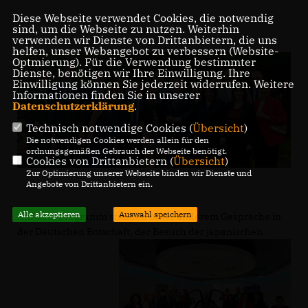
Diese Webseite verwendet Cookies, die notwendig
sind, um die Webseite zu nutzen. Weiterhin
verwenden wir Dienste von Drittanbietern, die uns
helfen, unser Webangebot zu verbessern (Website-
Optmierung). Für die Verwendung bestimmter
Dienste, benötigen wir Ihre Einwilligung. Ihre
Einwilligung können Sie jederzeit widerrufen. Weitere
Informationen finden Sie in unserer
Datenschutzerklärung
.
Technisch notwendige Cookies (
Übersicht
)
Die notwendigen Cookies werden allein für den
ordnungsgemäßen Gebrauch der Webseite benötigt.
Cookies von Drittanbietern (
Übersicht
)
Zur Optimierung unserer Webseite binden wir Dienste und
Angebote von Drittanbietern ein.
Alle akzeptieren
Auswahl speichern
Auf dem Programm standen unter anderem Gespräche in
der Deutschen Botschaft, der Besuch der japanischen