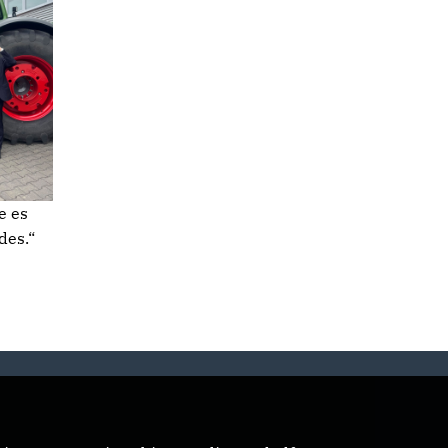
e es
des.“