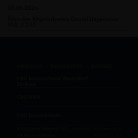
06.06.2026
Büro des Abgeordneten Daniel Hagemeier
MdL (CDU)
IMPRESSUM
DATENSCHUTZ
KONTAKT
CDU Kreisverband Warendorf-
Beckum
CDU NRW
CDU Deutschlands
@2026 Daniel Hagemeier MdL
Realisation: Sharkness Media
Alle Rechte vorbehalten.
GmbH & Co. KG