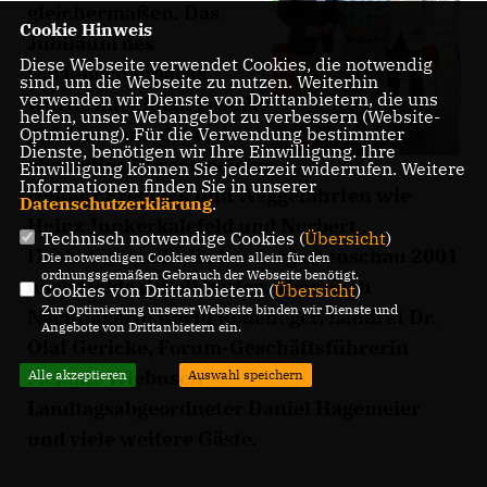
gleichermaßen. Das
Cookie Hinweis
Jubiläum des
Diese Webseite verwendet Cookies, die notwendig
Gartenschauparks
sind, um die Webseite zu nutzen. Weiterhin
verwenden wir Dienste von Drittanbietern, die uns
wurde mit einem Festakt
helfen, unser Webangebot zu verbessern (Website-
gefeiert – mit dabei der
Optmierung). Für die Verwendung bestimmter
Dienste, benötigen wir Ihre Einwilligung. Ihre
ehemalige Bürgermeister
Einwilligung können Sie jederzeit widerrufen. Weitere
Informationen finden Sie in unserer
Helmut Predeick und Weggefährten wie
Datenschutzerklärung
.
Heinz Junkerkalefeld und Norbert
Technisch notwendige Cookies (
Übersicht
)
Hochstätter, die die Landesgartenschau 2001
Die notwendigen Cookies werden allein für den
ordnungsgemäßen Gebrauch der Webseite benötigt.
nach Oelde geholt hatten, aber auch
Cookies von Drittanbietern (
Übersicht
)
Zur Optimierung unserer Webseite binden wir Dienste und
Nachfolgerin Karin Rodeheger, Landrat Dr.
Angebote von Drittanbietern ein.
Olaf Gericke, Forum-Geschäftsführerin
Melanie Wiebusch
Alle akzeptieren
Auswahl speichern
Landtagsabgeordneter Daniel Hagemeier
und viele weitere Gäste.