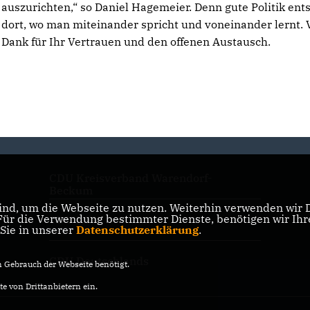
auszurichten,“ so Daniel Hagemeier. Denn gute Politik ent
dort, wo man miteinander spricht und voneinander lernt. 
Dank für Ihr Vertrauen und den offenen Austausch.
CDU Kreisverband Warendorf-
Beckum
nd, um die Webseite zu nutzen. Weiterhin verwenden wir Di
r die Verwendung bestimmter Dienste, benötigen wir Ihre 
CDU NRW
 Sie in unserer
Datenschutzerklärung
.
CDU Deutschlands
Gebrauch der Webseite benötigt.
e von Drittanbietern ein.