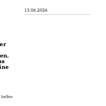
13.06.2026
er
en.
as
äne
 helfen