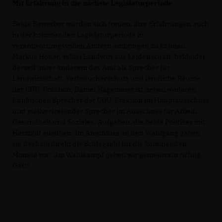
Mit Erfahrung in die nächste Legislaturperiode
Beide Bewerber würden sich freuen, ihre Erfahrungen auch
in der kommenden Legislaturperiode in
verantwortungsvollen Ämtern einbringen zu können.
Markus Höner, selbst Landwirt aus Leidenschaft, bekleidet
derzeit unter anderem das Amt als Sprecher für
Landwirtschaft, Verbraucherschutz und ländliche Räume
der CDU-Fraktion, Daniel Hagemeier ist neben weiteren
Funktionen Sprecher der CDU-Fraktion im Hauptausschuss
und stellvertretender Sprecher im Ausschuss für Arbeit,
Gesundheit und Soziales. Aufgaben, die beide Politiker mit
Herzblut ausüben. Im Anschluss an den Wahlgang gaben
sie deshalb direkt die Schlagzahl für die kommenden
Monate vor: „Im Wahlkampf geben wir gemeinsam richtig
Gas!“