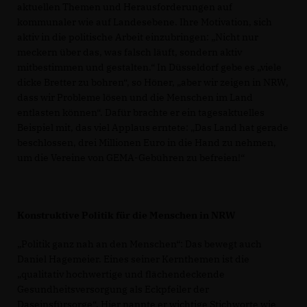
aktuellen Themen und Herausforderungen auf
kommunaler wie auf Landesebene. Ihre Motivation, sich
aktiv in die politische Arbeit einzubringen: „Nicht nur
meckern über das, was falsch läuft, sondern aktiv
mitbestimmen und gestalten.“ In Düsseldorf gebe es „viele
dicke Bretter zu bohren“, so Höner, „aber wir zeigen in NRW,
dass wir Probleme lösen und die Menschen im Land
entlasten können“. Dafür brachte er ein tagesaktuelles
Beispiel mit, das viel Applaus erntete: „Das Land hat gerade
beschlossen, drei Millionen Euro in die Hand zu nehmen,
um die Vereine von GEMA-Gebühren zu befreien!“
Konstruktive Politik für die Menschen in NRW
Politik ganz nah an den Menschen“: Das bewegt auch
Daniel Hagemeier. Eines seiner Kernthemen ist die
qualitativ hochwertige und flächendeckende
Gesundheitsversorgung als Eckpfeiler der
Daseinsfürsorge“, Hier nannte er wichtige Stichworte wie