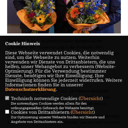
Sebastian Seidel, als Everswinkeler Bürgermeister
Cookie Hinweis
Hausherr“ der Veranstaltung in der Festhalle (M.),
Diese Webseite verwendet Cookies, die notwendig
gratulierte Markus Höner (l.) und Daniel Hagemeier (r.) zur
sind, um die Webseite zu nutzen. Weiterhin
erfolgreichen Wiederwahl
verwenden wir Dienste von Drittanbietern, die uns
helfen, unser Webangebot zu verbessern (Website-
Optmierung). Für die Verwendung bestimmter
Dienste, benötigen wir Ihre Einwilligung. Ihre
Deutliches Zeichen der Geschlossenheit
Einwilligung können Sie jederzeit widerrufen. Weitere
Informationen finden Sie in unserer
Datenschutzerklärung
.
Beide Abgeordnete freuten sich über dieses deutliche
Zeichen der Geschlossenheit: „Ich danke Ihnen für die
Technisch notwendige Cookies (
Übersicht
)
Chance, weiterhin Ihre Stimme in Düsseldorf sein zu
Die notwendigen Cookies werden allein für den
ordnungsgemäßen Gebrauch der Webseite benötigt.
können“, betonte Markus Höner, der zugleich
Cookies von Drittanbietern (
Übersicht
)
Kreisvorsitzender der CDU ist. Für den Fall der Wiederwahl
Zur Optimierung unserer Webseite binden wir Dienste und
Angebote von Drittanbietern ein.
halte er an dem bewährten Motto fest, das ihn bereits durch