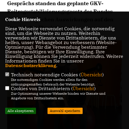
Gesprächs standen das geplante GKV-
Beitragsstabilisierungsgesetz des Bundes
und die möglichen Auswirkungen auf den
Cookie Hinweis
Bereich der Physiotherapie.
Diese Webseite verwendet Cookies, die notwendig
sind, um die Webseite zu nutzen. Weiterhin
verwenden wir Dienste von Drittanbietern, die uns
helfen, unser Webangebot zu verbessern (Website-
Optmierung). Für die Verwendung bestimmter
Dienste, benötigen wir Ihre Einwilligung. Ihre
Einwilligung können Sie jederzeit widerrufen. Weitere
Informationen finden Sie in unserer
Datenschutzerklärung
.
Technisch notwendige Cookies (
Übersicht
)
Die notwendigen Cookies werden allein für den
ordnungsgemäßen Gebrauch der Webseite benötigt.
Cookies von Drittanbietern (
Übersicht
)
Zur Optimierung unserer Webseite binden wir Dienste und
Angebote von Drittanbietern ein.
Alle akzeptieren
Auswahl speichern