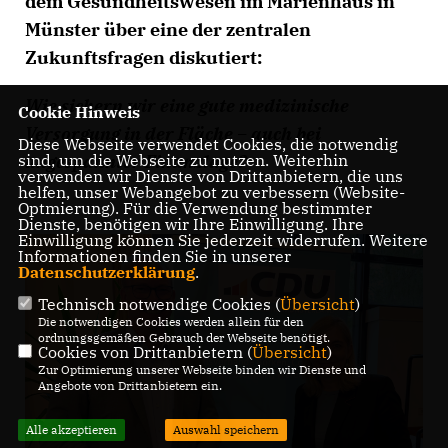
dem Gesundheitswesen im Marienhaus in
Münster über eine der zentralen
Zukunftsfragen diskutiert:
Wie sichern wir eine gute medizinische
Cookie Hinweis
Versorgung in der Fläche – auch bei
Diese Webseite verwendet Cookies, die notwendig
angespannter Finanzlage?
sind, um die Webseite zu nutzen. Weiterhin
verwenden wir Dienste von Drittanbietern, die uns
helfen, unser Webangebot zu verbessern (Website-
Optmierung). Für die Verwendung bestimmter
Dienste, benötigen wir Ihre Einwilligung. Ihre
Einwilligung können Sie jederzeit widerrufen. Weitere
Informationen finden Sie in unserer
Datenschutzerklärung
.
Technisch notwendige Cookies (
Übersicht
)
Die notwendigen Cookies werden allein für den
ordnungsgemäßen Gebrauch der Webseite benötigt.
Cookies von Drittanbietern (
Übersicht
)
Zur Optimierung unserer Webseite binden wir Dienste und
Angebote von Drittanbietern ein.
Alle akzeptieren
Auswahl speichern