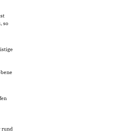
st
, so
istige
ebene
fen
r rund