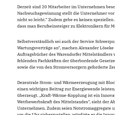
Derzeit sind 20 Mitarbeiter im Unternehmen besch
Nachwuchsgewinnung stellt die Unternehmer vor 
nicht so leicht.“ Zudem gebe es keinen spezielle
dass man Berufseinsteiger zu Elektronikern für M
Selbstverständlich sei auch der Service Schwerp
Wartungsverträge an“, machen Alexander Löseke un
Auftragsbücher des Warendorfer Mittelständlers 
fehlenden Fachkräften der überbordende Gesetz
sowie die von den Stromversorgern geforderte Zerti
Dezentrale Strom- und Wärmeerzeugung mit Block
einen wichtigen Beitrag zur Energiewende leiste
überzeugt. „Kraft-Wärme-Kopplung ist ein Innova
Wettbewerbskraft des Mittelstandes“, sieht der 
Unternehmen. Zudem seien Notstromaggregate uner
um die Uhr sicherzustellen, würdigte er die Innov