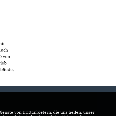
mit
auch
0 von
rieb
ebäude,
enste von Drittanbietern, die uns helfen, unser