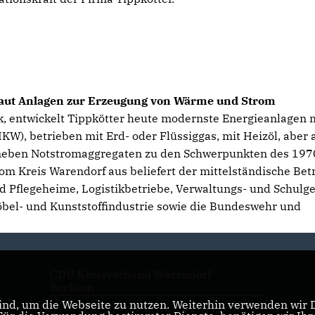
baut Anlagen zur Erzeugung von Wärme und Strom
, entwickelt Tippkötter heute modernste Energieanlagen 
W), betrieben mit Erd- oder Flüssiggas, mit Heizöl, aber 
 neben Notstromaggregaten zu den Schwerpunkten des 197
 Kreis Warendorf aus beliefert der mittelständische Bet
d Pflegeheime, Logistikbetriebe, Verwaltungs- und Schulg
bel- und Kunststoffindustrie sowie die Bundeswehr und
CDU Kreisverband Warendorf-
Beckum
nd, um die Webseite zu nutzen. Weiterhin verwenden wir Di