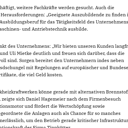
äftigt, weitere Fachkräfte werden gesucht. Auch die
Herausforderungen: „Geeignete Auszubildende zu finden i
n Ausbildungsberuf für das Tätigkeitsfeld des Unternehmens
aschinen- und Antriebstechnik ausbilde.
unkt des Unternehmens: „Wir bieten unseren Kunden langfr
d Uli Mietke deutlich und freuen sich darüber, dass die
voll sind. Sorgen bereitet den Unternehmern indes neben
esdschungel mit Regelungen auf europäischer und Bundes
fikate, die viel Geld kosten.
heizkraftwerken könne gerade mit alternativen Brennstof
n, zeigte sich Daniel Hagemeier nach dem Firmenbesuch
tionsmotor und fördert die Wertschöpfung sowie
Abgeordnete die Anlagen auch als Chance für so manches
lässlich, um den Betrieb gerade kritischer Infrastruktu
ationskraft der Firma Tippkötter.