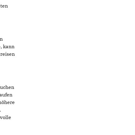
eten
en
, kann
Preisen
auchen
laufen
 höhere
.
volle